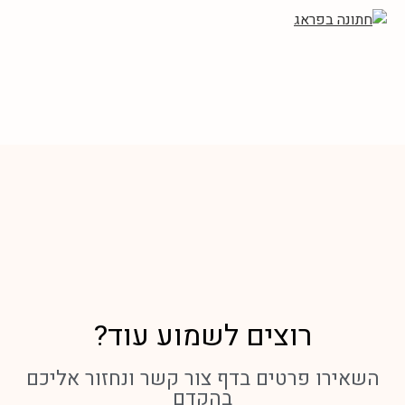
חתונה בפראג
ספר אורחים
גלריית תמונות
חבילת חתונה בסיסית
חתונה משודרגת
בקשותינו מיכם
רוצים לשמוע עוד?
צרו קשר
השאירו פרטים בדף צור קשר ונחזור אליכם
English
בהקדם