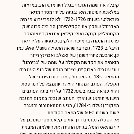
קיבלה את שמה הנוכחי בגלל השימוש הרב במראות
במלאכת העיטור. היא נבנתה על ידי מסדר מריאן
סודאליטי בשנים 1722-1726. לא לגמרי ידוע מי היה
האדריכל שתכנן את הקפלהייתכן וזה היה פרנטישק
מקסמיליאן קנקה ואולי קיליאן איגנאק דינצנהופר.
פרסקו התקרה בחמישה חלקים, שנעשה על ידי יאן
הייבל ב-1723, נוצר בהשראת התפילה Ave Maria. כמו
כן, ארבעת ציורי השמן של ואצלב ואברינץ ריינר
תואמים את הקדשת הקפלה על שמה של "גבירתנו".
שני עוגבים בארוקיים, יצירות מופת של בוני העוגבים
מהמאה ה-18, מהווים חלק מהריהוט הייחודי של
הקפלה. העוגב המקורי הוא זה שנמצא על המרפסת,
והוא כנראה נבנה בשנת 1732 על ידי בונה העוגבים
הישועי תומאז שווארץ. העוגב שנבנה במקום המזבח
המקורי (נעלם ב-1784), מגיע מסוואטובור והועבר
לשם בשנות ה-50 של המאה הקודמת.
אל הקפלה נכנסים דרך אולם קלאסיסטי שתוכנן על
ידי מתיאס הומל. בנייתו החזירה את השלמות המבנית